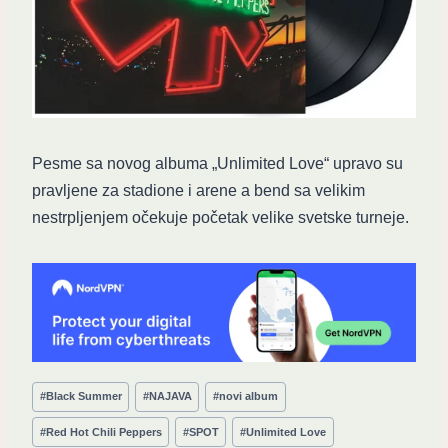
Pesme sa novog albuma „Unlimited Love“ upravo su
pravljene za stadione i arene a bend sa velikim
nestrpljenjem očekuje početak velike svetske turneje.
Post
#
Black Summer
#
NAJAVA
#
novi album
Tags:
#
Red Hot Chili Peppers
#
SPOT
#
Unlimited Love