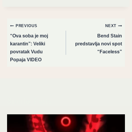
Post
PREVIOUS
NEXT
navigation
“Ova soba je moj
Bend Stain
karantin”: Veliki
predstavlja novi spot
povratak Vudu
“Faceless”
Popaja VIDEO
Similar Posts