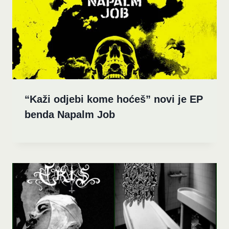
“Kaži odjebi kome hoćeš” novi je EP
benda Napalm Job