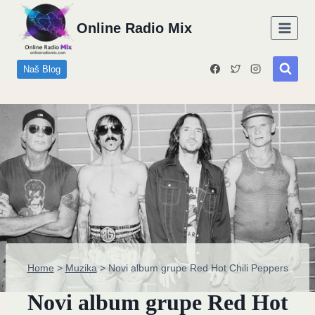
Skip
Online Radio Mix
to
content
Naš Blog
Home
>
Muzika
>
Novi album grupe Red Hot Chili Peppers
Novi album grupe Red Hot