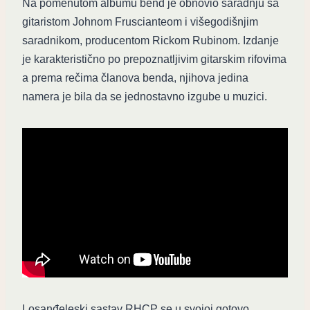
Na pomenutom albumu bend je obnovio saradnju sa
gitaristom Johnom Fruscianteom i višegodišnjim
saradnikom, producentom Rickom Rubinom. Izdanje
je karakteristično po prepoznatljivim gitarskim rifovima
a prema rečima članova benda, njihova jedina
namera je bila da se jednostavno izgube u muzici.
Losanđeleski sastav RHCP se u svojoj gotovo