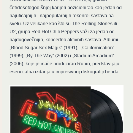
četrdesetogodišnjoj karijeri pozicionirao kao jedan od
najuticajnijih i najpopularnijih rokenrol sastava na
svetu. Uz velikane kao što su The Rolling Stones ili
U2, grupa Red Hot Chili Peppers važi za jedan od
najdugovečnijih, koncertno aktivnih sastava. Albumi
„Blood Sugar Sex Magik“ (1991), „Californication“
(1999), „By The Way“ (2002) i „Stadium Arcadium“
(2006), koje je inače producirao Rubin, predstavljaju
esencijalna izdanja u impresivnoj diskografiji benda.