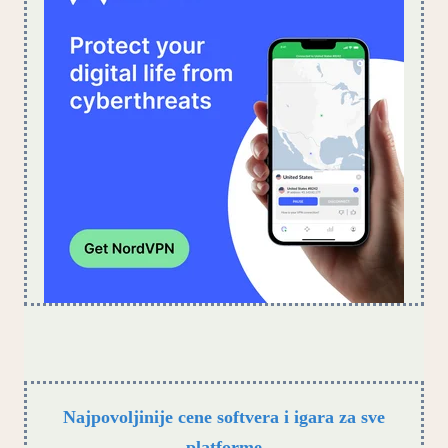
Najpovoljinije cene softvera i igara za sve
platforme