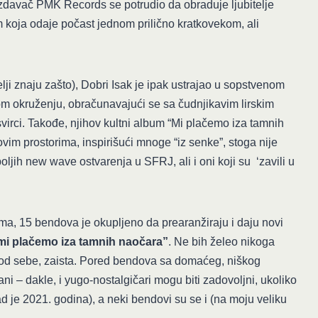
davač PMK Records se potrudio da obraduje ljubitelje
koja odaje počast jednom prilično kratkovekom, ali
elji znaju zašto), Dobri Isak je ipak ustrajao u sopstvenom
om okruženju, obračunavajući se sa čudnjikavim lirskim
rci. Takođe, njihov kultni album “Mi plačemo iza tamnih
vim prostorima, inspirišući mnoge “iz senke”, stoga nije
ljih new wave ostvarenja u SFRJ, ali i oni koji su ‘zavili u
ma, 15 bendova je okupljeno da prearanžiraju i daju novi
 mi plačemo iza tamnih naočara”
. Ne bih želeo nikoga
od sebe, zaista. Pored bendova sa domaćeg, niškog
ni – dakle, i yugo-nostalgičari mogu biti zadovoljni, ukoliko
d je 2021. godina), a neki bendovi su se i (na moju veliku