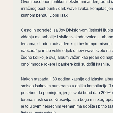
Ovom posebnom prilikom, ekstremni andergraund iz
mračnog post-punk / dark wave zvuka, kompilacijom 
kultnom bendu, Dobri Isak.
Često ih poredeći sa Joy Division-om (istinski ljubit
viđenju melanholije i sivila svakodnevnice u urban
temama, shodno autsajderskoj i beskompromisnoj svi
naočara” je imao veliki odjek u new wave svetu na o
čudno koliko je ovaj album važan kao jedan od najbo
crno’ mnoge rokere i pankere koji su došli kasnije.
Nakon raspada, i 30 godina kasnije od izlaska albu
smisao Isakovim numerama u obliku kompilacije “
I
posebno da pominjem, jer je svaki bend dao 200% 
terena, našli su se Kruševljani, a boga mi i Zagrepča
je to u ovim nesrečnim vremenima uopšte i bitno (sa