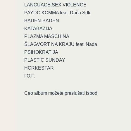
LANGUAGE.SEX.VIOLENCE
PAYDO KOMMA feat. Dača Sdk
BADEN-BADEN
KATABAZIJA
PLAZMA MASCHINA
ŠLAGVORT NA KRAJU feat. Nađa
PSIHOKRATIJA
PLASTIC SUNDAY
HORKESTAR
f.O.F.
Ceo album možete preslušati ispod: