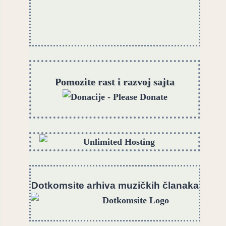
Pomozite rast i razvoj sajta
Dotkomsite
a
rhiva muzičkih članaka