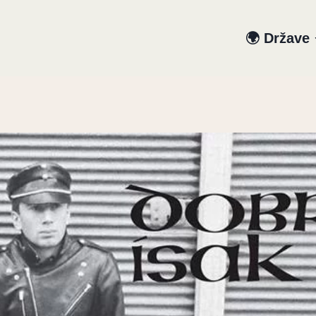
🌍 Države