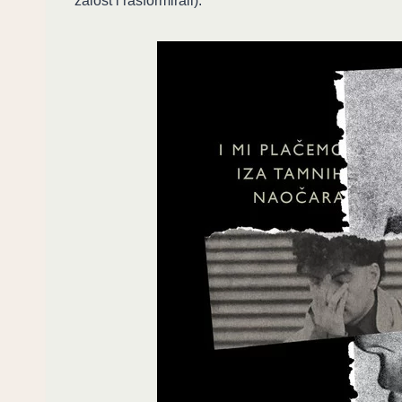
žalost i rasformirali).